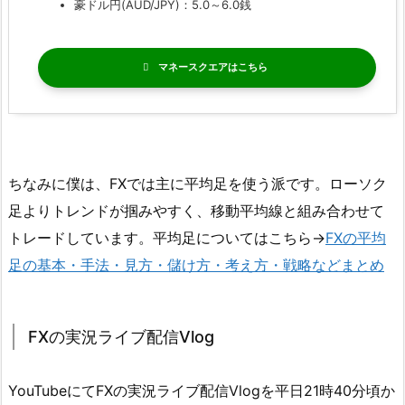
豪ドル円(AUD/JPY)：5.0～6.0銭
マネースクエア
ちなみに僕は、FXでは主に平均足を使う派です。ローソク
足よりトレンドが掴みやすく、移動平均線と組み合わせて
トレードしています。平均足についてはこちら→
FXの平均
足の基本・手法・見方・儲け方・考え方・戦略などまとめ
FXの実況ライブ配信Vlog
YouTubeにてFXの実況ライブ配信Vlogを平日21時40分頃か