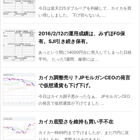
今日は楽天225ダブルベアを利確して、カイカを買
い増ししました。 下げ切らないん ...
2016/2/12の運用成績は、みずほFG保
有。SJI引き続き保有。
あっという間に14000円台に突入してしまった日経
平均。 たった1週間、厳密には ...
カイカ調整売り？JPモルガンCEOの発言
で仮想通貨も下げ下げ。
今日はカイカ調子悪かったなぁ。 JPモルガンCEO
の発言で仮想通貨が下げてました ...
カイカ底堅さを維持も買い手不在
カイカ一時69円まで下げましたが、また71円に戻
りましたね。 底堅さはそのままな ...