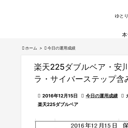
ゆとり
本

ホーム
>

今日の運用成績
楽天225ダブルベア・安
ラ・サイバーステップ含

2016年12月15日

今日の運用成績

楽天225ダブルベア