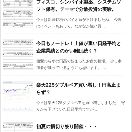
フィスコ、シンバイオ製薬、システムソ
フト保有。テーマで分散投資の実験。
今日は新興銘柄やバイオ系が下げましたね。 今週
はイベントもあって、なかなか強い買 ...
今日もノートレ！上値が重い日経平均と
企業業績とのかい離は続く？
相変わらずの円高で始まったお盆の相場。 少し参
加者が減っているようにも思います。 ...
楽天225ダブルベア買い増し！円高止ま
らず？
今日は楽天225ダブルベアを買い増ししました。 寄
りから下げていた日経平均ですが ...
初夏の損切り祭り開催・・・