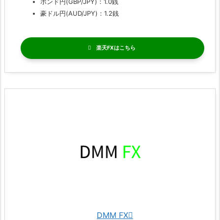
ポンド円(GBP/JPY)：1.0銭
豪ドル円(AUD/JPY)：1.2銭
楽天FX
DMM FX