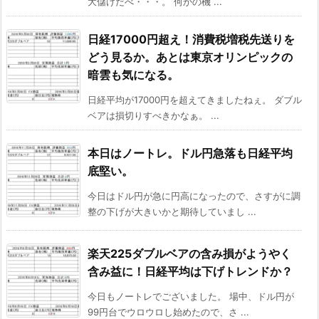
大儲けだべ・・・。 何かの機 ...
日経17000円超え！消費税増税先送りを
どう見るか。あとは東京オリンピックの
暗雲も気になる。
日経平均が17000円を超えてきましたねぇ。 ダブル
ベアは損切りすべきかなぁ。 ...
本日はノートレ。ドル円急落も日経平均
底堅い。
今日はドル円が急に円高になったので、さすがに調
整の下げが大きいかと期待していまし ...
楽天225ダブルベアの含み損がようやく
含み益に！日経平均は下げトレンドか？
今日もノートレでございました。 場中、ドル円が
99円台でウロウロし始めたので、さ ...