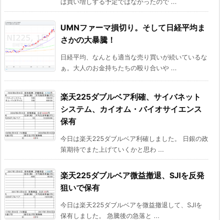
は買い増しする予定ではなかったので ...
UMNファーマ損切り。そして日経平均ま
さかの大暴騰！
日経平均、なんとも適当な売り買いが続いているな
ぁ。大人のお金持ちたちの殴り合いや ...
楽天225ダブルベア利確、サイバネット
システム、カイオム・バイオサイエンス
保有
今日は楽天225ダブルベア利確しました。 日銀の政
策期待でまた上げていくかと思わ ...
楽天225ダブルベア微益撤退、SJIを反発
狙いで保有
今日は楽天225ダブルベアを微益撤退して、SJIを
保有しました。 急騰後の急落と ...