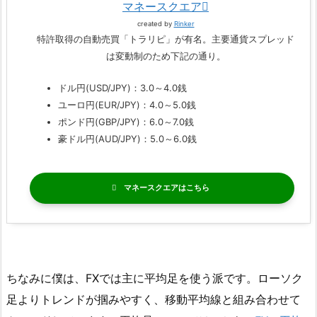
マネースクエア
created by
Rinker
特許取得の自動売買「トラリピ」が有名。主要通貨スプレッド
は変動制のため下記の通り。
ドル円(USD/JPY)：3.0～4.0銭
ユーロ円(EUR/JPY)：4.0～5.0銭
ポンド円(GBP/JPY)：6.0～7.0銭
豪ドル円(AUD/JPY)：5.0～6.0銭
マネースクエア
ちなみに僕は、FXでは主に平均足を使う派です。ローソク
足よりトレンドが掴みやすく、移動平均線と組み合わせて