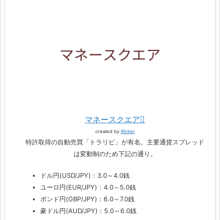
マネースクエア
created by
Rinker
特許取得の自動売買「トラリピ」が有名。主要通貨スプレッド
は変動制のため下記の通り。
ドル円(USD/JPY)：3.0～4.0銭
ユーロ円(EUR/JPY)：4.0～5.0銭
ポンド円(GBP/JPY)：6.0～7.0銭
豪ドル円(AUD/JPY)：5.0～6.0銭