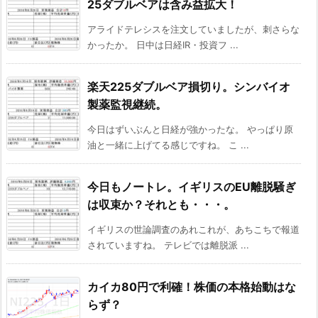
25ダブルベアは含み益拡大！
アライドテレシスを注文していましたが、刺さらな
かったか。 日中は日経IR・投資フ ...
楽天225ダブルベア損切り。シンバイオ
製薬監視継続。
今日はずいぶんと日経が強かったな。 やっぱり原
油と一緒に上げてる感じですね。 こ ...
今日もノートレ。イギリスのEU離脱騒ぎ
は収束か？それとも・・・。
イギリスの世論調査のあれこれが、あちこちで報道
されていますね。 テレビでは離脱派 ...
カイカ80円で利確！株価の本格始動はな
らず？