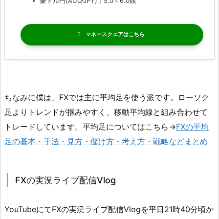
豪ドル円(AUD/JPY)：5.0～6.0銭
マネースクエア
ちなみに僕は、FXでは主に平均足を使う派です。ローソク
足よりトレンドが掴みやすく、移動平均線と組み合わせて
トレードしています。平均足についてはこちら→
FXの平均
足の基本・手法・見方・儲け方・考え方・戦略などまとめ
FXの実況ライブ配信Vlog
YouTubeにてFXの実況ライブ配信Vlogを平日21時40分頃か