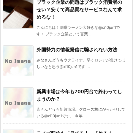
ブラック企業の問題はブラック消費者の
せい？安くて高品質なサービスなんて求
めるな！
こんにちは！味噌ラーメン大好きな@xi10jun1で
す！ ブラック企業という言葉 ...
外国勢力の情報発信に騙されない方法
みなさんどうもウクライナ。早くロシアが負けてほ
しいなと思う@xi10jun1です ...
新興市場は今年も700円台で終わってし
まうのか？
皆さんどうも新興市場。グロース株にがっかりして
いる@xi10jun1です。 今年 ...