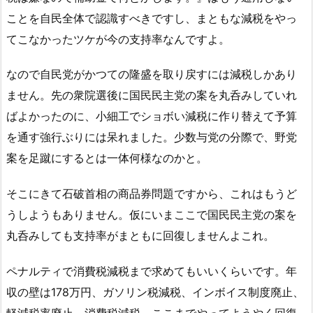
ことを自民全体で認識すべきですし、まともな減税をやっ
てこなかったツケが今の支持率なんですよ。
なので自民党がかつての隆盛を取り戻すには減税しかあり
ません。先の衆院選後に国民民主党の案を丸呑みしていれ
ばよかったのに、小細工でショボい減税に作り替えて予算
を通す強行ぶりには呆れました。少数与党の分際で、野党
案を足蹴にするとは一体何様なのかと。
そこにきて石破首相の商品券問題ですから、これはもうど
うしようもありません。仮にいまここで国民民主党の案を
丸呑みしても支持率がまともに回復しませんよこれ。
ペナルティで消費税減税まで求めてもいいくらいです。年
収の壁は178万円、ガソリン税減税、インボイス制度廃止、
軽減税率廃止、消費税減税。ここまでやってようやく回復