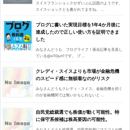
スイスフランショックがずいぶん話題のようです。
スイスショックとも書かれてますね。 ...
ブログに書いた実現目標を1年4か月後に
達成したので正しい使い方を証明できま
した
みなさんどうも、ブログライフ！過去記事を見直し
ている@xi10jun1です。 ブ ...
クレディ・スイスよりも市場が金融危機
のスピード感に無頓着なのがリスク
みなさんどうもクレディ・スイス。金融危機を招く
のが金融機関では無いかもしれないと ...
自民党総裁選でも株価が動く可能性。特
に保守系候補は株高要因の可能性。
みなさんどうも総裁選。自民党総裁にマスコミが推