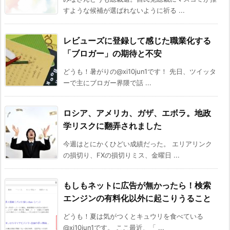
すような候補が選ばれないように祈る ...
レビューズに登録して感じた職業化する
「ブロガー」の期待と不安
どうも！暑がりの@xi10jun1です！ 先日、ツイッタ
ーで主にブロガー界隈で話 ...
ロシア、アメリカ、ガザ、エボラ。地政
学リスクに翻弄されました
今週はとにかくひどい成績だった。 エリアリンク
の損切り、FXの損切りミス、金曜日 ...
もしもネットに広告が無かったら！検索
エンジンの有料化以外に起こりうること
どうも！夏は気がつくとキュウリを食べている
@xi10jun1です。 ここ最近、「 ...