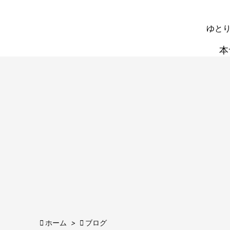
ゆとり
本

ホーム
>

ブログ