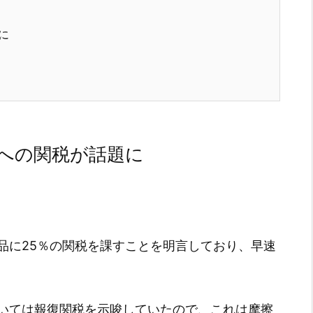
に
への関税が話題に
品に25％の関税を課すことを明言しており、早速
いては報復関税を示唆していたので、これは摩擦