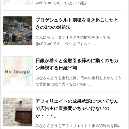
@xi10jun1です。 いよいよ顔ぶ ...
ブロゲシュタルト崩壊を引き起こしたと
きの2つの対処法
こんにちは！タケオキクチの財布を使ってる
@xi10jun1です。 今回はですね・ ...
日銀が着々と金融引き締めに動くのをガ
ン無視する日経平均
みなさんどうも金利上昇。日本の金利も上がりそう
な雰囲気に戦々恐々な@xi10ju ...
アフィリエイトの成果承認についてなん
で広告主に直接聞いちゃいけないの
か・・・。
みなさんどうもアフィリエイト！未承認残高を問い