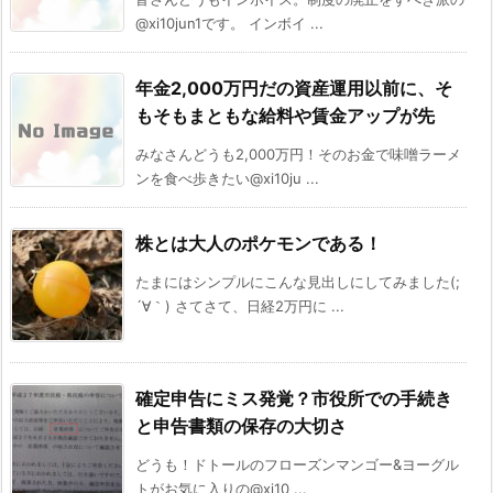
@xi10jun1です。 インボイ ...
年金2,000万円だの資産運用以前に、そ
もそもまともな給料や賃金アップが先
みなさんどうも2,000万円！そのお金で味噌ラーメ
ンを食べ歩きたい@xi10ju ...
株とは大人のポケモンである！
たまにはシンプルにこんな見出しにしてみました(;
´∀｀) さてさて、日経2万円に ...
確定申告にミス発覚？市役所での手続き
と申告書類の保存の大切さ
どうも！ドトールのフローズンマンゴー&ヨーグル
トがお気に入りの@xi10 ...