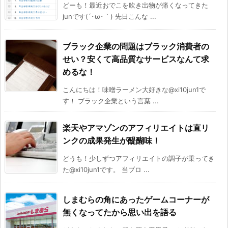
どーも！最近おでこを吹き出物が痛くなってきた
junです(´･ω･｀) 先日こんな ...
ブラック企業の問題はブラック消費者の
せい？安くて高品質なサービスなんて求
めるな！
こんにちは！味噌ラーメン大好きな@xi10jun1で
す！ ブラック企業という言葉 ...
楽天やアマゾンのアフィリエイトは直リ
ンクの成果発生が醍醐味！
どうも！少しずつアフィリエイトの調子が乗ってき
た@xi10jun1です。 当ブロ ...
しまむらの角にあったゲームコーナーが
無くなってたから思い出を語る