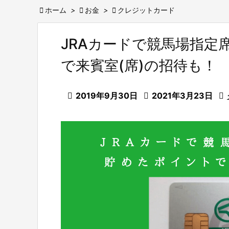

ホーム
>

お金
>

クレジットカード
JRAカードで競馬場指定
で来賓室(席)の招待も！

2019年9月30日

2021年3月23日
