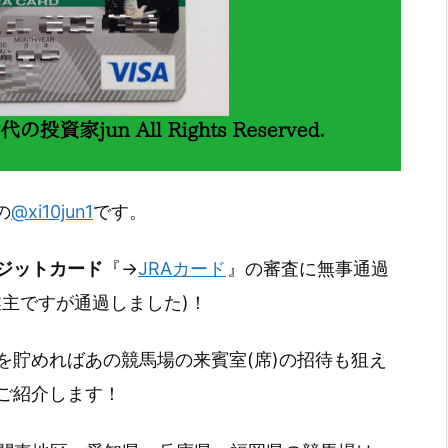
の
@xi10jun1
です。
ジットカード
『→
JRAカード
』の審査に無事通過
主ですが通過しました)！
を貯めればあの競馬場の来賓室(席)の招待も狙え
ご紹介します！