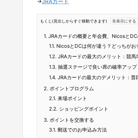
→
JRAカード
もくじ(見出しからすぐ移動できます)
1.
JRAカードの概要と年会費、NicosとD
1.1.
NicosとDCは何が違う？どっちが
1.2.
JRAカードの最大のメリット：競馬
1.3.
抽選ステージで良い席の確率アップ
1.4.
JRAカードの最大のデメリット：普
2.
ポイントプログラム
2.1.
来場ポイント
2.2.
ショッピングポイント
3.
ポイントを交換する
3.1.
郵送でのお申込み方法