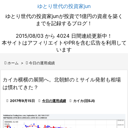
ゆとり世代の投資家jun
ゆとり世代の投資家junが投資で1億円の資産を築く
までを記録するブログ！
2015/08/03 から 4024 日間連続更新中！
本サイトはアフィリエイトやPRを含む広告を利用して
います

ホーム
>

今日の運用成績
カイカ横横の展開へ。北朝鮮のミサイル発射も相場
は慣れてきた？

2017年9月15日

今日の運用成績

カイカ(旧SJI)