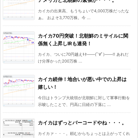
アメリカと北朝鮮の緊張が・・・。
カイカの出来高、もうちょいで4,000万株だったな
ぁ。 およそ3,770万株。今 ...
カイカ70円突破！北朝鮮のミサイルに関
係無く上昇しIRも連発！
カイカ、ついに70円越えｷﾀ――(ﾟ∀ﾟ)――!! あれだ
け分厚かった200万株 ...
カイカ続伸！地合いが悪い中での上昇は
嬉しい！
今日はトランプ大統領が北朝鮮に対して軍事行動を
示唆したことで、円高に日経の下落に ...
カイカはずっとバーコードやね・・・。
カイカァ・・・。頼むからちょっとは上がってくれ