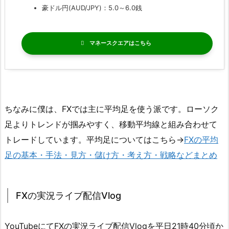
豪ドル円(AUD/JPY)：5.0～6.0銭
マネースクエア
ちなみに僕は、FXでは主に平均足を使う派です。ローソク
足よりトレンドが掴みやすく、移動平均線と組み合わせて
トレードしています。平均足についてはこちら→
FXの平均
足の基本・手法・見方・儲け方・考え方・戦略などまとめ
FXの実況ライブ配信Vlog
YouTubeにてFXの実況ライブ配信Vlogを平日21時40分頃か