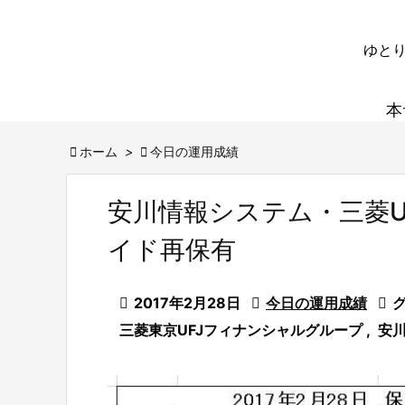
ゆとり
本

ホーム
>

今日の運用成績
安川情報システム・三菱U
イド再保有

2017年2月28日

今日の運用成績

三菱東京UFJフィナンシャルグループ
,
安