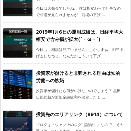
今日は大発会でしたね。 僕は相変わらず仕事なの
で相場が見られませんが、前場の下げ ...
2015年1月6日の運用成績は、日経平均大
幅安で含み損が拡大(´・ω・`)
今日も、相場は見ていません。しかしまぁ、相当下
げましたねぇ。なんだかこういう下げ ...
投資家が儲けると非難される理由は知的
労働への嫉妬
投資家が儲けたら何がいけないのでしょう？ 黒田
日銀総裁が追加金融緩和を決定した１ ...
投資先のエリアリンク（8914）について
ブログは「ウェブ上のログ（記録）」なので、その