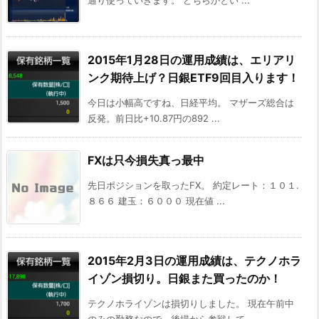
通り使っていきます。 どちらかとい ...
2015年1月28日の運用成績は、エリアリ
ンク期待上げ？日銀ETF9回目入ります！
今日は小幅高ですね、日経平均。 マザーズ総合は
反発。前日比+10.87円の892 ...
FXは只今損失真っ最中
先日ポジションを取ったFX。 約定レート：１０１.
８６６ 建玉：６０００ 現在値 ...
2015年2月3日の運用成績は、テクノホラ
イゾン損切り。日銀また買ったのか！
テクノホライゾンは損切りしました。 現在午前中