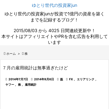
ゆとり世代の投資家jun
ゆとり世代の投資家junが投資で1億円の資産を築く
までを記録するブログ！
2015/08/03 から 4025 日間連続更新中！
本サイトはアフィリエイトやPRを含む広告を利用して
います

ホーム
>

株
７月の雇用統計は無事過ぎたけど

2014年7月7日

2014年9月6日

株

FX
,
エリアリンク
,
ヤフー
,
株
,
雇用統計