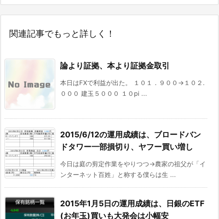
関連記事でもっと詳しく！
論より証拠、本より証拠金取引
本日はFXで利益が出た。 １０１．９００→１０２.
０００ 建玉５０００ １０pi ...
2015/6/12の運用成績は、ブロードバン
ドタワー一部損切り、ヤフー買い増し
今日は庭の剪定作業をやりつつ→農家の祖父が「イ
ンターネット百姓」と称する僕らは生 ...
2015年1月5日の運用成績は、日銀のETF
(お年玉)買いも大発会は小幅安