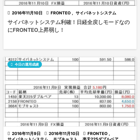

2016年11月10日

FRONTEO
,
サイバネットシステム
サイバネットシステム利確！日経全戻しモードなの
にFRONTEO上昇弱し！

今日の運用成績

2016年11月9日

2016年11月10日

FRONTEO
,
サイバネットシステム
,
モブキャスト
,
楽天225ダブルベア