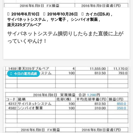

2016年6月10日

2016年10月26日

カイカ(旧SJI)
,
サイバネットシステム
,
サン電子
,
シンバイオ製薬
,
楽天225ダブルベア
サイバネットシステム損切りしたらまた直後に上が
っていくやんけ！

今日の運用成績