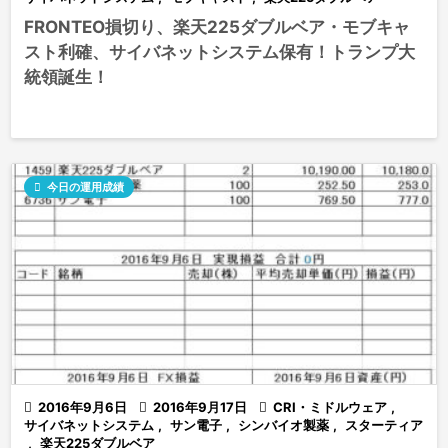
FRONTEO損切り、楽天225ダブルベア・モブキャ
スト利確、サイバネットシステム保有！トランプ大
統領誕生！

今日の運用成績

2016年9月6日

2016年9月17日

CRI・ミドルウェア
,
サイバネットシステム
,
サン電子
,
シンバイオ製薬
,
スターティア
,
楽天225ダブルベア