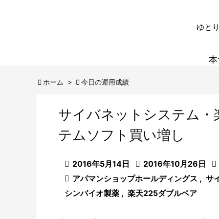
ゆとり
本

ホーム
>

今日の運用成績
サイバネットシステム・楽
テムソフト買い増し

2016年5月14日

2016年10月26日


アパマンショップホールディングス
,
サ
シンバイオ製薬
,
楽天225ダブルベア