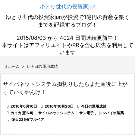
ゆとり世代の投資家jun
ゆとり世代の投資家junが投資で1億円の資産を築く
までを記録するブログ！
2015/08/03 から 4024 日間連続更新中！
本サイトはアフィリエイトやPRを含む広告を利用して
います

ホーム
>

今日の運用成績
サイバネットシステム損切りしたらまた直後に上が
っていくやんけ！

2016年6月10日

2016年10月26日

今日の運用成績

カイカ(旧SJI)
,
サイバネットシステム
,
サン電子
,
シンバイオ製薬
,
楽天225ダブルベア