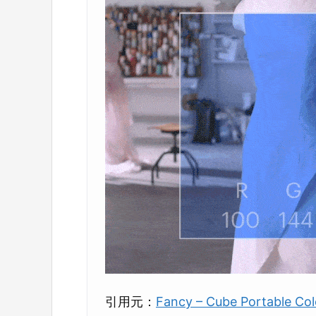
引用元：
Fancy – Cube Portable Colo