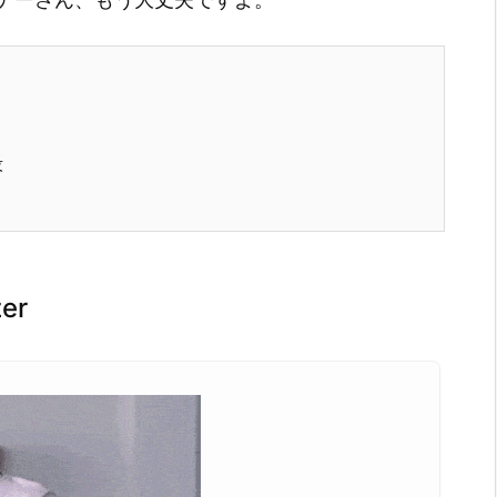
段
zer