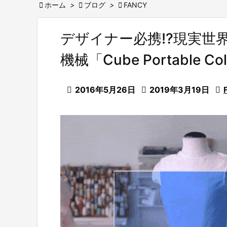

ホーム
>

ブログ
>

FANCY
デザイナー必携!?現実世
機械「Cube Portable Colo

2016年5月26日

2019年3月19日
