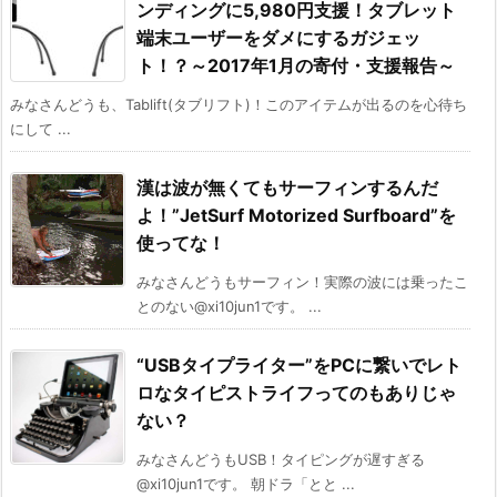
ンディングに5,980円支援！タブレット
端末ユーザーをダメにするガジェッ
ト！？～2017年1月の寄付・支援報告～
みなさんどうも、Tablift(タブリフト)！このアイテムが出るのを心待ち
にして ...
漢は波が無くてもサーフィンするんだ
よ！”JetSurf Motorized Surfboard”を
使ってな！
みなさんどうもサーフィン！実際の波には乗ったこ
とのない@xi10jun1です。 ...
“USBタイプライター”をPCに繋いでレト
ロなタイピストライフってのもありじゃ
ない？
みなさんどうもUSB！タイピングが遅すぎる
@xi10jun1です。 朝ドラ「とと ...