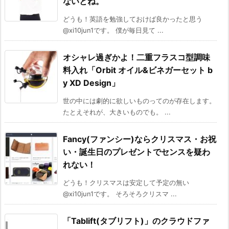
ないとね。
どうも！英語を勉強しておけば良かったと思う
@xi10jun1です。 僕が毎日見て ...
オシャレ過ぎかよ！二重フラスコ型調味
料入れ「Orbit オイル&ビネガーセット b
y XD Design」
世の中には劇的に欲しいものってのが存在します。
たとえそれが、大きいものでも。 ...
Fancy(ファンシー)ならクリスマス・お祝
い・誕生日のプレゼントでセンスを疑わ
れない！
どうも！クリスマスは安定して予定の無い
@xi10jun1です。 そろそろクリスマ ...
「Tablift(タブリフト)」のクラウドファ