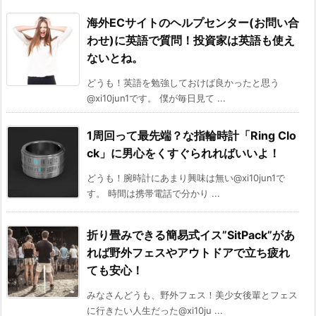
海外ECサイトのヘルプセンター(お問い合
わせ)に英語で質問！投資家は英語も使え
ないとね。
どうも！英語を勉強しておけば良かったと思う
@xi10jun1です。 僕が毎日見て ...
1周回って最先端？な指輪時計「Ring Clo
ck」に男心をくすぐられればいいよ！
どうも！腕時計にあまり興味は無い@xi10jun1で
す。 時間は携帯電話で分かり ...
折り畳みできる簡易式イス”SitPack”があ
れば野外フェスやアウトドアで立ち疲れ
ても安心！
みなさんどうも、野外フェス！美少女後輩とフェス
に行きたい人生だった@xi10ju ...