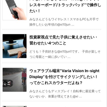
レスキーボード/トラックパッド”で操作し
たい！
みなさんどうもワイヤレス！スマホもPCも片手で
操作したいお年頃の@xi10jun ...
投資家視点で見た子供に覚えさせたい・
習わせたい4つのこと
どうも！子供好きな@xi10jun1です。 子供が楽しそ
うに母親と一緒に歩いてい ...
ウェアラブル端末”Varia Vision In-sight
Display”を付けてサイクリングしたい！
ってかこれスカウターだよね？
みなさんどうもディスプレイ！自転車に最近乗って
ないせいか、体重が増えてきた@xi ...