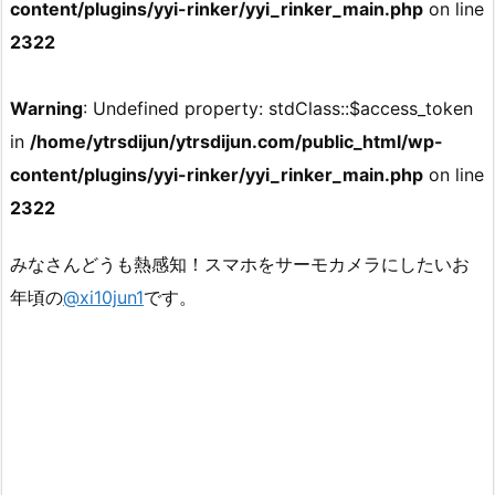
content/plugins/yyi-rinker/yyi_rinker_main.php
on line
2322
Warning
: Undefined property: stdClass::$access_token
in
/home/ytrsdijun/ytrsdijun.com/public_html/wp-
content/plugins/yyi-rinker/yyi_rinker_main.php
on line
2322
みなさんどうも熱感知！スマホをサーモカメラにしたいお
年頃の
@xi10jun1
です。