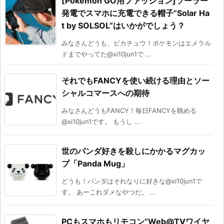
[Pokemon GO用ファッション]ソーラー
発電でスマホに充電できる帽子”Solar Ha
t by SOLSOL”はいかがでしょう？
みなさんどうも、ピカチュウ！ポケモンはエメラル
ドまでやってた@xi10jun1で ...
それでもFANCYを使い続ける理由とソー
シャルコマースへの期待
みなさんどうもFANCY！毎日FANCYを眺める
@xi10jun1です。 もうし ...
世のパンダ好きを殺しにかかるマグカッ
プ「Panda Mug」
どうも！パンダはそれなりに好きな@xi10jun1で
す。 あーこれダメなやつだ。 ...
PCもスマホもリモコン”Web@TVワイヤ