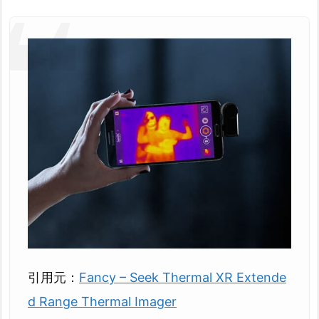
引用元：
Fancy – Seek Thermal XR Extende
d Range Thermal Imager