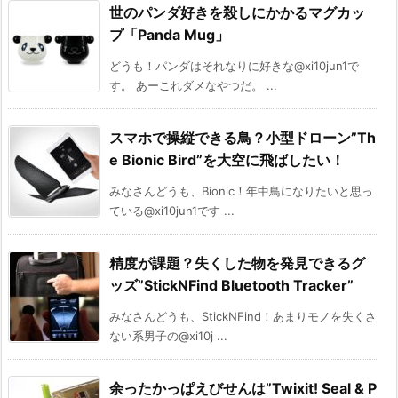
世のパンダ好きを殺しにかかるマグカッ
プ「Panda Mug」
どうも！パンダはそれなりに好きな@xi10jun1で
す。 あーこれダメなやつだ。 ...
スマホで操縦できる鳥？小型ドローン”Th
e Bionic Bird”を大空に飛ばしたい！
みなさんどうも、Bionic！年中鳥になりたいと思っ
ている@xi10jun1です ...
精度が課題？失くした物を発見できるグ
ッズ”StickNFind Bluetooth Tracker”
みなさんどうも、StickNFind！あまりモノを失くさ
ない系男子の@xi10j ...
余ったかっぱえびせんは”Twixit! Seal & P