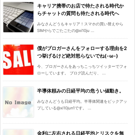
キャリア携帯のお店で待たされる時代か
らチャットの質問も待たされる時代へ
みなさんどうもキャリア！スマホの買い替えやら
SIMやらでごたごたの@xi10ju ...
僕がブロガーさんをフォローする理由を2
つ挙げるけど絶対怒らないでね(-ω-)
今、ブロガーさんをあっちこっちツイッターでフォ
ローしています。 ブログ読んだり、 ...
半導体頼みの日経平均の危うい値動き。
みなさんどうも日経平均。半導体関連をピックアッ
プしている@xi10jun1です。 ...
金利に左右される日経平均とリスクを無