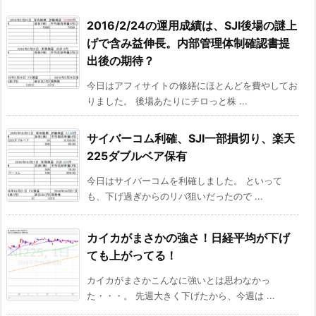
2016/2/24の運用成績は、SJI後場の謎上
げで含み益伸長。内部管理体制確認書提
出後の期待？
今日はアフィサイトの修繕にほとんどを費やしてお
りました。 後場あたりにチロっと株 ...
サイバーコム利確、SJI一部損切り、楽天
225ダブルベア保有
今日はサイバーコムを利確しました。 といって
も、下げ過ぎからのリバ狙いだったので ...
カイカがまさかの強さ！日経平均が下げ
ても上がってる！
カイカがまさかこんなに強いとは思わなかっ
た・・・。 先週大きく下げたから、今週は ...