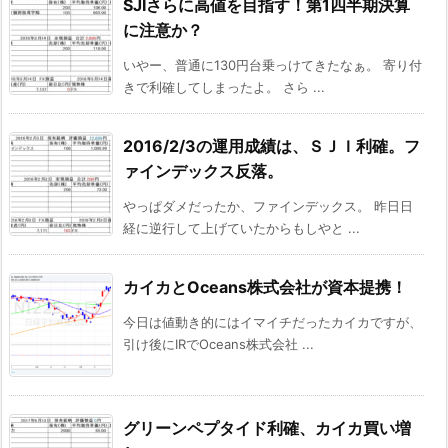
SJIさらに高値を目指す！第1四半期決算
に注意か？
いやー、普通に130円台乗っけてきたなぁ。 寄り付
きで利確してしまったよ。 さら ...
2016/2/3の運用成績は、ＳＪＩ利確。フ
ァインデックス反落。
やっぱダメだったか、ファインデックス。 昨日日
経に逆行して上げていたからもしやと ...
カイカとOceans株式会社が資本提携！
今日は値動き的にはイマイチだったカイカですが、
引け後にIRでOceans株式会社 ...
グリーンペプタイド利確、カイカ買い増