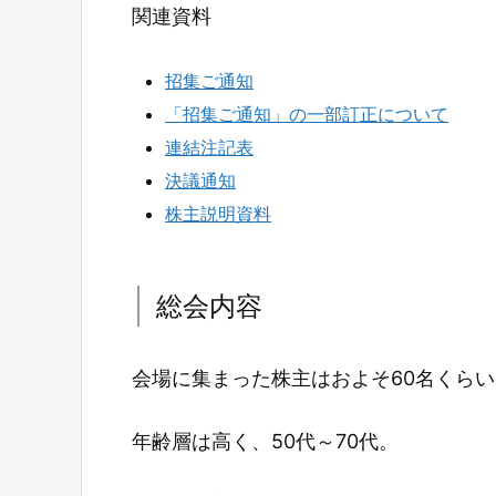
関連資料
招集ご通知
「招集ご通知」の一部訂正について
連結注記表
決議通知
株主説明資料
総会内容
会場に集まった株主はおよそ60名くらい
年齢層は高く、50代～70代。