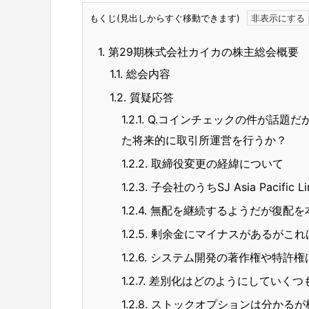
もくじ(見出しからすぐ移動できます)
1.
第29期株式会社カイカの株主総会概要
1.1.
総会内容
1.2.
質疑応答
1.2.1.
Q.コインチェックの件が話題だ
た将来的に取引所運営を行うか？
1.2.2.
取締役変更の経緯について
1.2.3.
子会社のうちSJ Asia Pacific
1.2.4.
無配を継続するようだが復配を
1.2.5.
剰余金にマイナスがあるがこれ
1.2.6.
システム開発の著作権や特許権
1.2.7.
差別化はどのようにしていくつ
1.2.8.
ストックオプションは分かるが