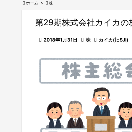

ホーム
>

株
第29期株式会社カイカの

2018年1月31日

株

カイカ(旧SJI)