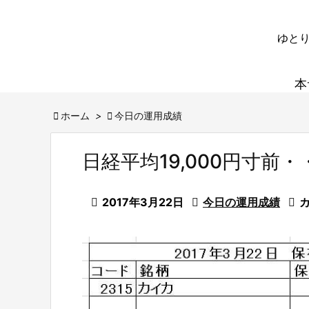
ゆとり
本

ホーム
>

今日の運用成績
日経平均19,000円寸

2017年3月22日

今日の運用成績

カ