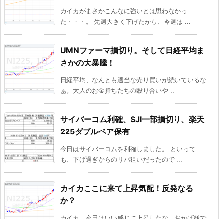
カイカがまさかこんなに強いとは思わなかっ
た・・・。 先週大きく下げたから、今週は ...
UMNファーマ損切り。そして日経平均ま
さかの大暴騰！
日経平均、なんとも適当な売り買いが続いているな
ぁ。大人のお金持ちたちの殴り合いや ...
サイバーコム利確、SJI一部損切り、楽天
225ダブルベア保有
今日はサイバーコムを利確しました。 といって
も、下げ過ぎからのリバ狙いだったので ...
カイカここに来て上昇気配！反発なる
か？
カイカ、今日はいい感じに上昇したな。おかげ様で