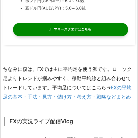
ポンド円(GBP/JPY)：6.0～7.0銭
豪ドル円(AUD/JPY)：5.0～6.0銭
マネースクエア
ちなみに僕は、FXでは主に平均足を使う派です。ローソク
足よりトレンドが掴みやすく、移動平均線と組み合わせて
トレードしています。平均足についてはこちら→
FXの平均
足の基本・手法・見方・儲け方・考え方・戦略などまとめ
FXの実況ライブ配信Vlog