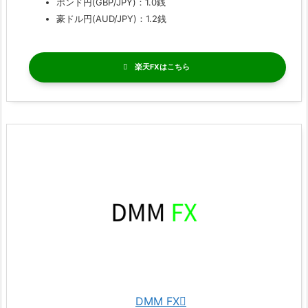
ポンド円(GBP/JPY)：1.0銭
豪ドル円(AUD/JPY)：1.2銭
楽天FX
DMM FX