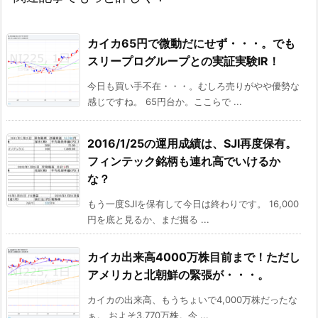
カイカ65円で微動だにせず・・・。でも
スリープログループとの実証実験IR！
今日も買い手不在・・・。むしろ売りがやや優勢な
感じですね。 65円台か。ここらで ...
2016/1/25の運用成績は、SJI再度保有。
フィンテック銘柄も連れ高でいけるか
な？
もう一度SJIを保有して今日は終わりです。 16,000
円を底と見るか、まだ掘る ...
カイカ出来高4000万株目前まで！ただし
アメリカと北朝鮮の緊張が・・・。
カイカの出来高、もうちょいで4,000万株だったな
ぁ。 およそ3,770万株。今 ...