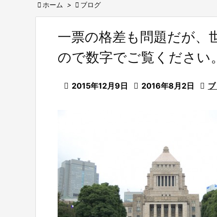

ホーム
>

ブログ
一票の格差も問題だが、
ので数字でご覧ください

2015年12月9日

2016年8月2日

ブ