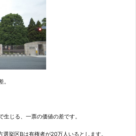
差。
で生じる、一票の価値の差です。
方選挙区Bは有権者が20万人いるとします。