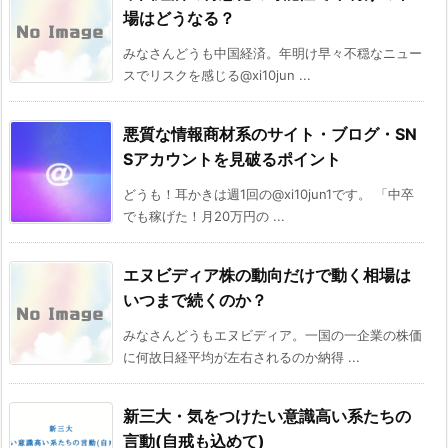
場はどうなる？
みなさんどうも中国経済。年明け早々不穏なニュー
スでリスクを感じる@xi10jun ...
悪質な情報商材系のサイト・ブログ・SN
Sアカウントを見破るポイント
どうも！耳かきは週1回の@xi10jun1です。 「中卒
でも稼げた！月20万円の ...
エヌビディア株の動向だけで動く相場は
いつまで続くのか？
みなさんどうもエヌビディア。一国の一企業の株価
に何故日経平均が左右されるのか納得 ...
新三大・気をつけたい意識高い系たちの
言動(自戒も込めて)