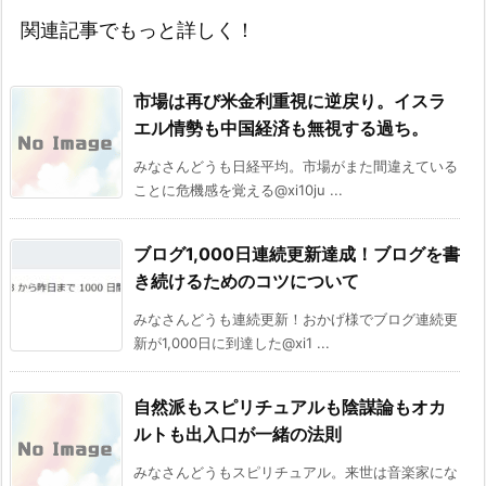
関連記事でもっと詳しく！
市場は再び米金利重視に逆戻り。イスラ
エル情勢も中国経済も無視する過ち。
みなさんどうも日経平均。市場がまた間違えている
ことに危機感を覚える@xi10ju ...
ブログ1,000日連続更新達成！ブログを書
き続けるためのコツについて
みなさんどうも連続更新！おかげ様でブログ連続更
新が1,000日に到達した@xi1 ...
自然派もスピリチュアルも陰謀論もオカ
ルトも出入口が一緒の法則
みなさんどうもスピリチュアル。来世は音楽家にな