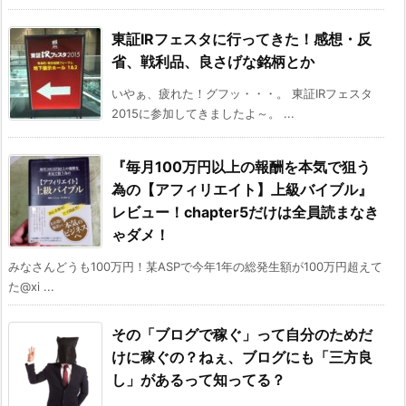
東証IRフェスタに行ってきた！感想・反
省、戦利品、良さげな銘柄とか
いやぁ、疲れた！グフッ・・・。 東証IRフェスタ
2015に参加してきましたよ～。 ...
『毎月100万円以上の報酬を本気で狙う
為の【アフィリエイト】上級バイブル』
レビュー！chapter5だけは全員読まなき
ゃダメ！
みなさんどうも100万円！某ASPで今年1年の総発生額が100万円超えて
た@xi ...
その「ブログで稼ぐ」って自分のためだ
けに稼ぐの？ねぇ、ブログにも「三方良
し」があるって知ってる？