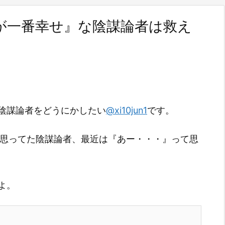
が一番幸せ』な陰謀論者は救え
陰謀論者をどうにかしたい
@xi10jun1
です。
て思ってた陰謀論者、最近は『あー・・・』って思
よ。