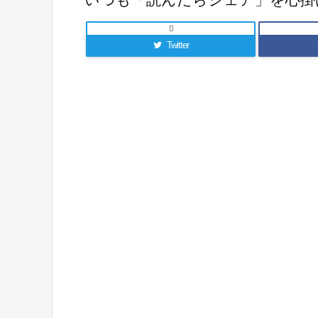

Twitter