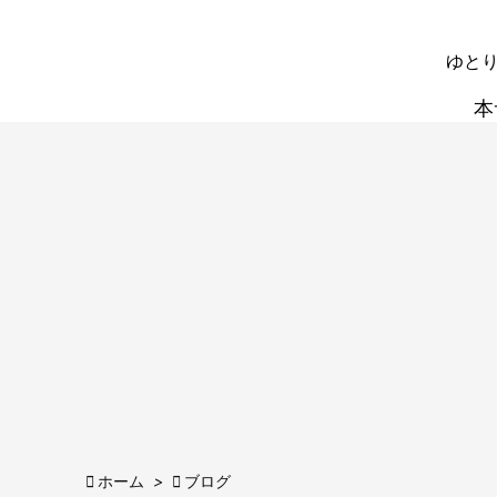
ゆとり
本

ホーム
>

ブログ