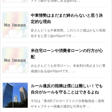
ドイツ銀行を冷静に見る@xi10j ...
中東情勢はまだまだ終わらないと思う決
定的な理由
皆さんどうも中東情勢。このリスク感はかなり長期
化すると思う@xi10jun1です ...
米住宅ローンや消費者ローンの行方が心
配
みなさんどうも住宅ローン。米金利の高止まりに警
戒感がある@xi10jun1です。 ...
ルール違反の指摘は僕には難しい！でも
自分がルールを守ることはできるよね
今日は「第4回ブロガーズリスク分散勉強会～漫画
やキャプチャー画像の適切な引用を学 ...