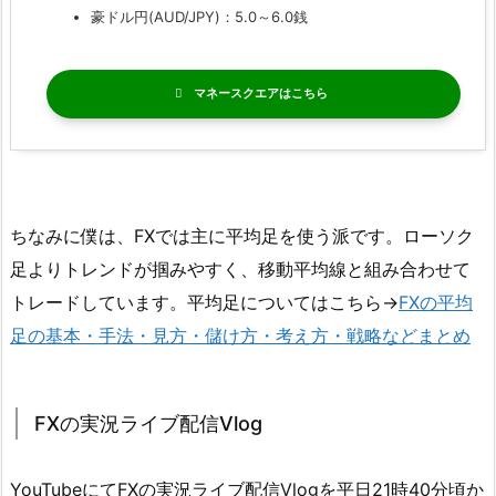
豪ドル円(AUD/JPY)：5.0～6.0銭
マネースクエア
ちなみに僕は、FXでは主に平均足を使う派です。ローソク
足よりトレンドが掴みやすく、移動平均線と組み合わせて
トレードしています。平均足についてはこちら→
FXの平均
足の基本・手法・見方・儲け方・考え方・戦略などまとめ
FXの実況ライブ配信Vlog
YouTubeにてFXの実況ライブ配信Vlogを平日21時40分頃か