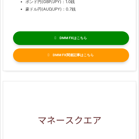
ポンド円(GBP/JPY)：1.0銭
豪ドル円(AUD/JPY)：0.7銭
DMM FX
DMM FX関連記事