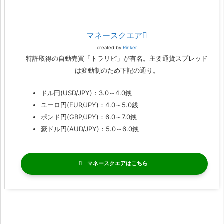
マネースクエア
created by
Rinker
特許取得の自動売買「トラリピ」が有名。主要通貨スプレッド
は変動制のため下記の通り。
ドル円(USD/JPY)：3.0～4.0銭
ユーロ円(EUR/JPY)：4.0～5.0銭
ポンド円(GBP/JPY)：6.0～7.0銭
豪ドル円(AUD/JPY)：5.0～6.0銭
マネースクエア