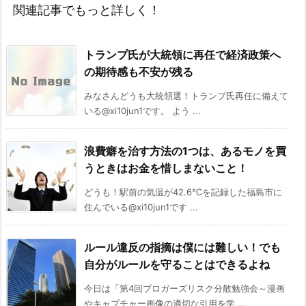
関連記事でもっと詳しく！
トランプ氏が大統領に再任で経済政策へ
の期待感も不安が残る
みなさんどうも大統領選！トランプ氏再任に備えて
いる@xi10jun1です。 よう ...
浪費癖を治す方法の1つは、あるモノを買
うときはお金を惜しまないこと！
どうも！駅前の気温が42.6℃を記録した福島市に
住んでいる@xi10jun1です ...
ルール違反の指摘は僕には難しい！でも
自分がルールを守ることはできるよね
今日は「第4回ブロガーズリスク分散勉強会～漫画
やキャプチャー画像の適切な引用を学 ...