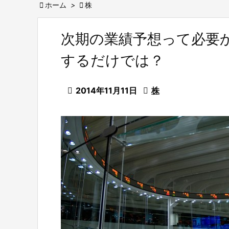

ホーム
>

株
次期の業績予想って必要
するだけでは？

2014年11月11日

株