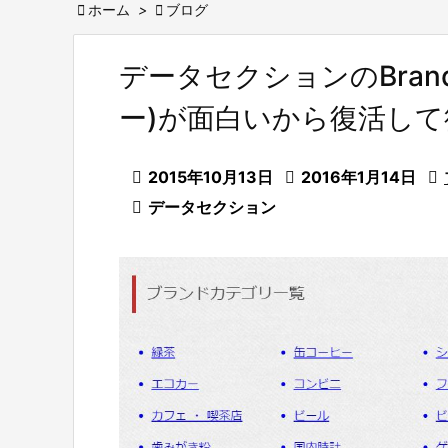

ホーム
>

ブログ
データセクションのBrand
ー)が面白いから復活し

2015年10月13日

2016年1月14日


データセクション