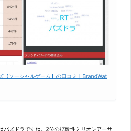
【ソーシャルゲーム】の口コミ｜BrandWat
はパズドラですね。2位の拡散性ミリオンアーサ