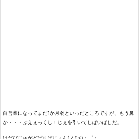
自営業になってまだ1か月弱といっだところですが、もう鼻
か・・・ぶえぇっくし！じぇを引いてしばいばしだ。
はだびじゅがどぱりばじぇん(ノД<)・゜・。