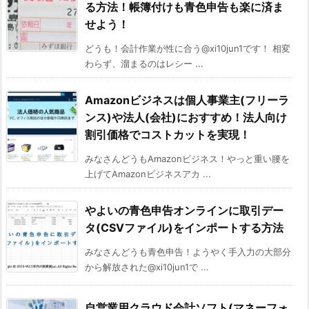
る方法！帳簿付けも青色申告も楽に済ま
せよう！
どうも！会計作業が性に合う@xi10jun1です！ 相変
わらず、溜まるのはレシー ...
Amazonビジネスは個人事業主(フリーラ
ンス)や法人(会社)におすすめ！法人向け
割引価格でコストカットを実現！
みなさんどうもAmazonビジネス！やっと重い腰を
上げてAmazonビジネスアカ ...
やよいの青色申告オンラインに取引デー
タ(CSVファイル)をインポートする方法
みなさんどうも青色申告！ようやく手入力の大部分
から解放された@xi10jun1で ...
自営業用クラウド会計ソフト(マネーフォ