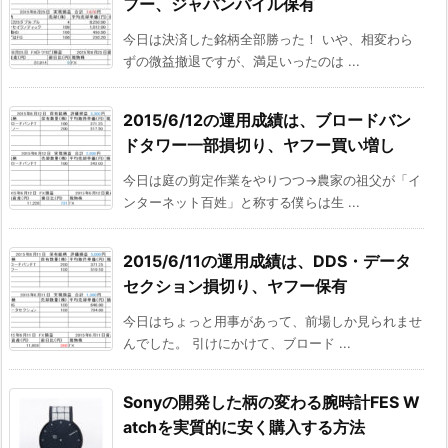
フー、ジャパンパイル保有
今日は決済した銘柄全部勝った！ いや、相変わら
ずの微益撤退ですが、満足いったのは ...
2015/6/12の運用成績は、ブロードバン
ドタワー一部損切り、ヤフー買い増し
今日は庭の剪定作業をやりつつ→農家の祖父が「イ
ンターネット百姓」と称する僕らは生 ...
2015/6/11の運用成績は、DDS・データ
セクション損切り、ヤフー保有
今日はちょっと用事があって、前場しか見られませ
んでした。 引けにかけて、ブロード ...
Sonyの開発した柄の変わる腕時計FES W
atchを実質的に安く購入する方法