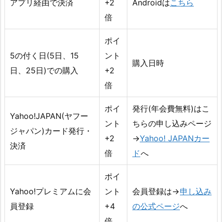
アプリ経由で決済
+2
Androidは
こちら
倍
ポイ
5の付く日(5日、15
ント
購入日時
日、25日)での購入
+2
倍
ポイ
発行(年会費無料)はこ
Yahoo!JAPAN(ヤフー
ント
ちらの申し込みページ
ジャパン)カード発行・
+2
→
Yahoo! JAPANカー
決済
倍
ド
へ
ポイ
Yahoo!プレミアムに会
ント
会員登録は→
申し込み
員登録
+4
の公式ページ
へ
倍