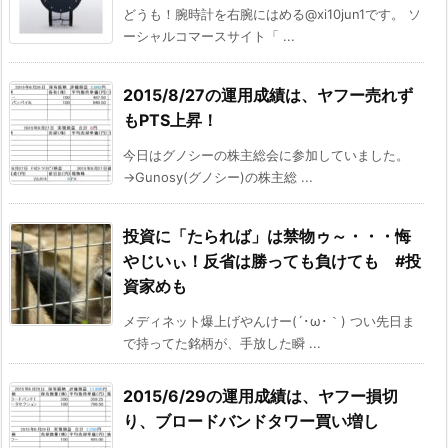
どうも！腕時計を右腕にはめる@xi10jun1です。 ソ
ーシャルコマースサイト「 ...
2015/8/27の運用成績は、ヤフー売れず
もPTS上昇！
今日はグノシーの株主総会に参加していました。
→Gunosy(グノシー)の株主総 ...
投資に「たられば」は禁物ゥ～・・・悔
やじいぃ！反省は勝っても負けても #投
資家めも
メディネット爆上げやんけー(´･ω･｀) つい先日ま
で持ってた銘柄が、手放した瞬 ...
2015/6/29の運用成績は、ヤフー損切
り、ブロードバンドタワー買い増し