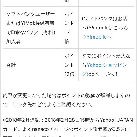
ソフトバンクユーザー
ポイ
(ソフトバンクはお店
またはY!Mobie保有者
ント
へ)Y!mobileはこちら
でEnjoyパック（有料）
+4
→
Y!mobile
へ
加入者
倍
ポイ
すでにポイント最大な
合計
ント
ら
Yahoo!ショッピン
12倍
グ
topページへ！
内容が変更になった場合はポイントの数値が増減しますの
で、リンク先などでよくご確認ください。
※2018年2月追記：2018年2月28日15時からYahoo! JAPAN
カードによるnanacoチャージのポイント還元率が0.5％に