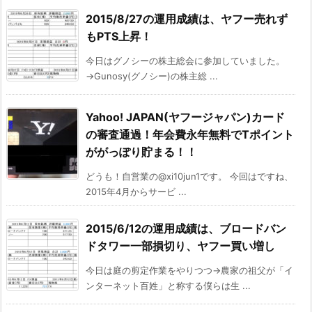
2015/8/27の運用成績は、ヤフー売れず
もPTS上昇！
今日はグノシーの株主総会に参加していました。
→Gunosy(グノシー)の株主総 ...
Yahoo! JAPAN(ヤフージャパン)カード
の審査通過！年会費永年無料でTポイント
ががっぽり貯まる！！
どうも！自営業の@xi10jun1です。 今回はですね、
2015年4月からサービ ...
2015/6/12の運用成績は、ブロードバン
ドタワー一部損切り、ヤフー買い増し
今日は庭の剪定作業をやりつつ→農家の祖父が「イ
ンターネット百姓」と称する僕らは生 ...