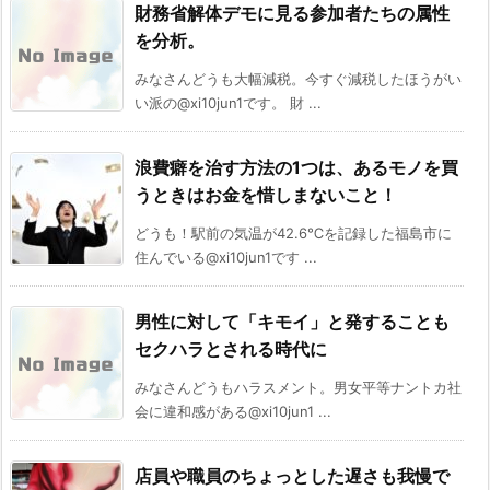
財務省解体デモに見る参加者たちの属性
を分析。
みなさんどうも大幅減税。今すぐ減税したほうがい
い派の@xi10jun1です。 財 ...
浪費癖を治す方法の1つは、あるモノを買
うときはお金を惜しまないこと！
どうも！駅前の気温が42.6℃を記録した福島市に
住んでいる@xi10jun1です ...
男性に対して「キモイ」と発することも
セクハラとされる時代に
みなさんどうもハラスメント。男女平等ナントカ社
会に違和感がある@xi10jun1 ...
店員や職員のちょっとした遅さも我慢で