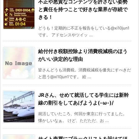
不正や悪質なコンテンツを許さない姿勢
と責任を持つことで好きな業界が存続で
きる！
どうも！定期的に不正を報告をしている@xi10jun1
です。 アドセンスやツイッ ...
給付付き税額控除より消費税減税のほう
がいい決定的な理由
皆さんどうも消費税。消費税減税を優先にすべきだ
と思う@xi10jun1です。 給 ...
JRさん、せめて就活してる学生には新幹
線の割引をしてあげようよ(-ω-)/
就活していたころ、何回か東京に行ってました。
懐かしいなぁ。 けど、ただただ、お ...
サイト売買にブラックリストを設けてほ