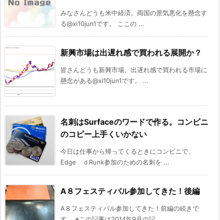
みなさんどうも米中経済。両国の景気悪化を懸念す
る@xi10jun1です。 ここの ...
新興市場は出遅れ感で買われる展開か？
皆さんどうも新興市場。出遅れ感で買われる市場に
懸念がある@xi10jun1です。 ...
名刺はSurfaceのワードで作る。コンビニ
のコピー上手くいかない
今日は仕事から帰ってくるときにコンビニで、
Edge ｄRunk参加のための名刺を ...
A８フェスティバル参加してきた！後編
A８フェスティバル参加してきた！前編の続きで
す。 ※この記事は2014年9月の記 ...