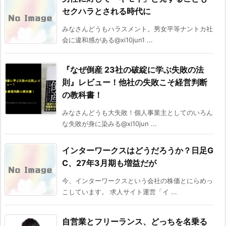
セクハラとされる時代に
みなさんどうもハラスメント。男女平等ナントカ社
会に違和感がある@xi10jun1 ...
『なぜ倒産 23社の破綻に学ぶ失敗の法
則』レビュー！他社の失敗こそ経営判断
の教科書！
みなさんどうも大失敗！個人事業主としてのいろん
な失敗が身に染みる@xi10jun ...
インターワークスはどうだろうか？日足G
C、27年3月期も増益だが
今、インターワークスという会社の株価とにらめっ
こしています。 求人サイト運営「イ ...
自営業とフリーランス、どっちを名乗る